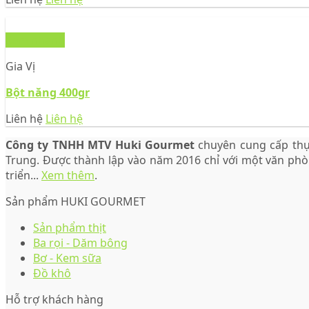
Xem nhanh
Gia Vị
Bột năng 400gr
Liên hệ
Liên hệ
Công ty TNHH MTV Huki Gourmet
chuyên cung cấp thự
Trung. Được thành lập vào năm 2016 chỉ với một văn ph
triển...
Xem thêm
.
Sản phẩm HUKI GOURMET
Sản phẩm thịt
Ba rọi - Dăm bông
Bơ - Kem sữa
Đồ khô
Hỗ trợ khách hàng