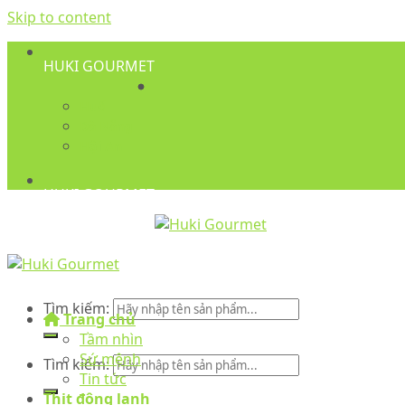
Skip to content
HUKI GOURMET
Huế
Đà Nẵng
Hội An
HUKI GOURMET
Tìm kiếm:
Trang chủ
Tầm nhìn
Sứ mệnh
Tìm kiếm:
Tin tức
Thịt đông lạnh