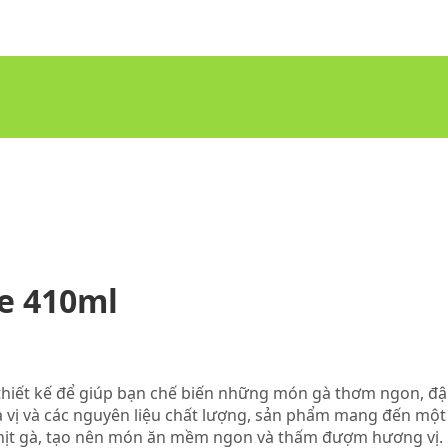
Gia Vị
e 410ml
c thiết kế để giúp bạn chế biến những món gà thơm ngon, đ
ia vị và các nguyên liệu chất lượng, sản phẩm mang đến mộ
o thịt gà, tạo nên món ăn mềm ngon và thấm đượm hương vị.