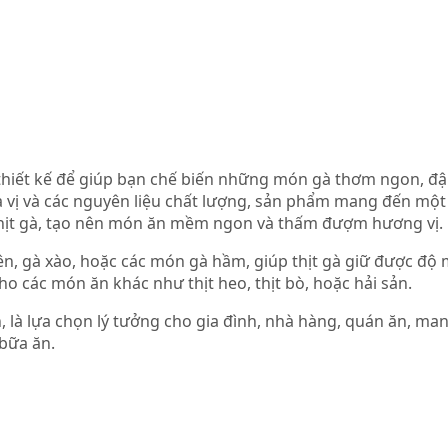
c thiết kế để giúp bạn chế biến những món gà thơm ngon, đ
ia vị và các nguyên liệu chất lượng, sản phẩm mang đến mộ
o thịt gà, tạo nên món ăn mềm ngon và thấm đượm hương vị.
n, gà xào, hoặc các món gà hầm, giúp thịt gà giữ được độ
ho các món ăn khác như thịt heo, thịt bò, hoặc hải sản.
n, là lựa chọn lý tưởng cho gia đình, nhà hàng, quán ăn, ma
bữa ăn.