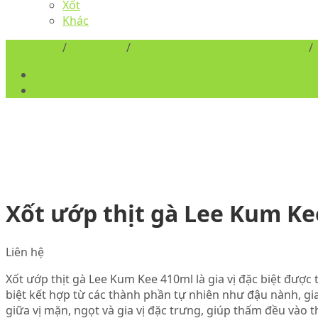
Xốt
Khác
Trang chủ
/
Sản phẩm
/
Gia vị - Đồ khô - Đồ chế biến sẵn
/
Xốt ướp thịt gà Lee Kum Ke
Liên hệ
Xốt ướp thịt gà Lee Kum Kee 410ml là gia vị đặc biệt đượ
biệt kết hợp từ các thành phần tự nhiên như đậu nành, g
giữa vị mặn, ngọt và gia vị đặc trưng, giúp thấm đều và