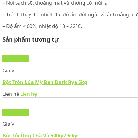
– Nơi sạch sẽ, thoáng mát và không có mùi lạ.
– Tránh thay đổi nhiệt độ, độ ẩm đột ngột và ánh nắng trực
– Độ ẩm < 60%, nhiệt độ 18 – 22°C.
Sản phẩm tương tự
Xem nhanh
Gia Vị
Bột Trộn Lúa Mỳ Đen Dark Rye 5kg
Liên hệ
Liên hệ
Xem nhanh
Gia Vị
Bột Tỏi Ông Chà Và 500gr/ 60gr