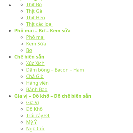
Thịt Bò
Thịt Gà
Thịt Heo
Thịt các loại
Phô mai – Bơ – Kem sữa
Phô mai
Kem Sữa
Bơ
Chế biến sẵn
Xúc Xích
Dăm bông – Bacon – Ham
Chả Giò
Hàng viên
Bánh Bao
Gia vị – Đồ khô – Đồ chế biến sẵn
Gia Vị
Đồ Khô
Trái cây ĐL
Mỳ Ý
Ngũ Cốc