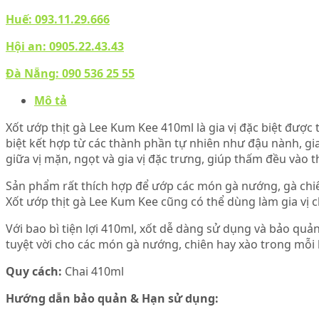
Huế:
093.11.29.666
Hội an:
0905.22.43.43
Đà Nẵng:
090 536 25 55
Mô tả
Xốt ướp thịt gà Lee Kum Kee 410ml là gia vị đặc biệt đượ
biệt kết hợp từ các thành phần tự nhiên như đậu nành, g
giữa vị mặn, ngọt và gia vị đặc trưng, giúp thấm đều và
Sản phẩm rất thích hợp để ướp các món gà nướng, gà chiê
Xốt ướp thịt gà Lee Kum Kee cũng có thể dùng làm gia vị c
Với bao bì tiện lợi 410ml, xốt dễ dàng sử dụng và bảo quả
tuyệt vời cho các món gà nướng, chiên hay xào trong mỗi 
Quy cách:
Chai 410ml
Hướng dẫn bảo quản & Hạn sử dụng: