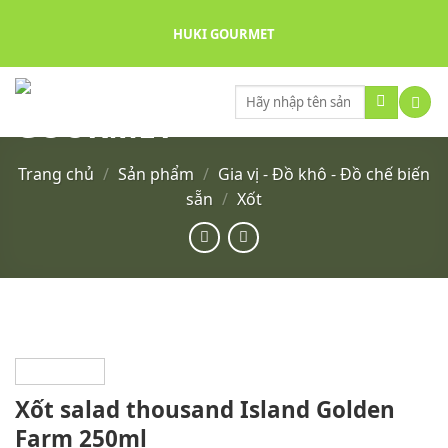
Skip
HUKI GOURMET
to
content
Tìm
kiếm:
Trang chủ
/
Sản phẩm
/
Gia vị - Đồ khô - Đồ chế biến
sẵn
/
Xốt
Xốt salad thousand Island Golden
Farm 250ml