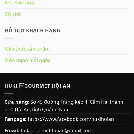
Bơ - Kem sữa
Đồ khô
HỖ TRỢ KHÁCH HÀNG
Kiến thức sản phẩm
Món ngon mỗi ngày
HUKI GOURMET HỘI AN
Cửa hàng:
Số 45 đường Trảng Kèo 4, Cẩm Hà, thành
phố Hội An, tỉnh Quảng Nam
Fanpage:
https://www.facebook.com/hukihoian
Email:
hukigourmet.hoian@gmail.com