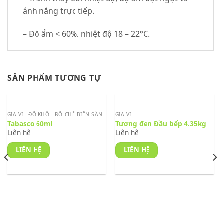
ánh nắng trực tiếp.
– Độ ẩm < 60%, nhiệt độ 18 – 22°C.
SẢN PHẨM TƯƠNG TỰ
GIA VỊ - ĐỒ KHÔ - ĐỒ CHẾ BIẾN SẴN
GIA VỊ
Tabasco 60ml
Tương đen Đầu bếp 4.35kg
Liên hệ
Liên hệ
LIÊN HỆ
LIÊN HỆ