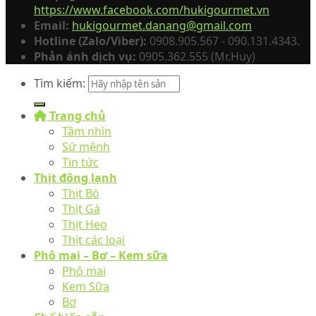
https://www.facebook.com/hukigourmet.vn
Email:
hukigourmet.danang@gmail.com
Hotline (Zalo/Viber):
0908.905.567 - 090.131.4343.
Phản ánh dịch vụ:
0905.362.555 (Mr.Huy)
Tìm kiếm:
Trang chủ
Tầm nhìn
Sứ mệnh
Tin tức
Thịt đông lạnh
Thịt Bò
Thịt Gà
Thịt Heo
Thịt các loại
Phô mai – Bơ – Kem sữa
Phô mai
Kem Sữa
Bơ