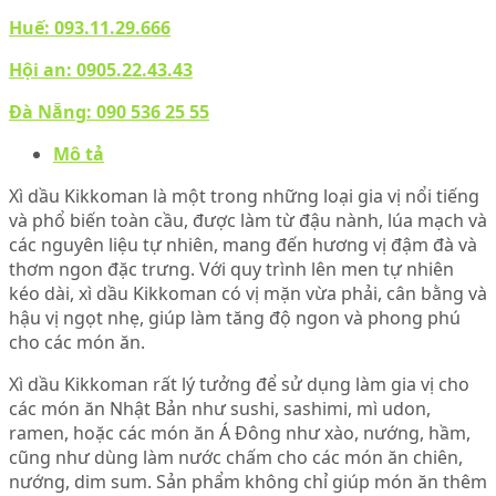
Huế:
093.11.29.666
Hội an:
0905.22.43.43
Đà Nẵng:
090 536 25 55
Mô tả
Xì dầu Kikkoman là một trong những loại gia vị nổi tiếng
và phổ biến toàn cầu, được làm từ đậu nành, lúa mạch và
các nguyên liệu tự nhiên, mang đến hương vị đậm đà và
thơm ngon đặc trưng. Với quy trình lên men tự nhiên
kéo dài, xì dầu Kikkoman có vị mặn vừa phải, cân bằng và
hậu vị ngọt nhẹ, giúp làm tăng độ ngon và phong phú
cho các món ăn.
Xì dầu Kikkoman rất lý tưởng để sử dụng làm gia vị cho
các món ăn Nhật Bản như sushi, sashimi, mì udon,
ramen, hoặc các món ăn Á Đông như xào, nướng, hầm,
cũng như dùng làm nước chấm cho các món ăn chiên,
nướng, dim sum. Sản phẩm không chỉ giúp món ăn thêm