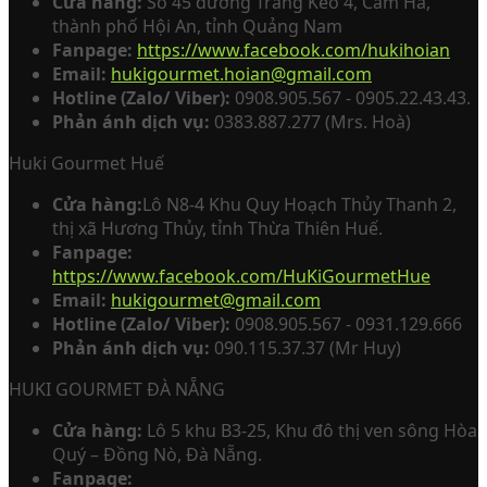
Cửa hàng:
Số 45 đường Trảng Kèo 4, Cẩm Hà,
thành phố Hội An, tỉnh Quảng Nam
Fanpage:
https://www.facebook.com/hukihoian
Email:
hukigourmet.hoian@gmail.com
Hotline (Zalo/ Viber):
0908.905.567 - 0905.22.43.43.
Phản ánh dịch vụ:
0383.887.277 (Mrs. Hoà)
Huki Gourmet Huế
Cửa hàng:
Lô N8-4 Khu Quy Hoạch Thủy Thanh 2,
thị xã Hương Thủy, tỉnh Thừa Thiên Huế.
Fanpage:
https://www.facebook.com/HuKiGourmetHue
Email:
hukigourmet@gmail.com
Hotline (Zalo/ Viber):
0908.905.567 - 0931.129.666
Phản ánh dịch vụ:
090.115.37.37 (Mr Huy)
HUKI GOURMET ĐÀ NẴNG
Cửa hàng:
Lô 5 khu B3-25, Khu đô thị ven sông Hòa
Quý – Đồng Nò, Đà Nẵng.
Fanpage: