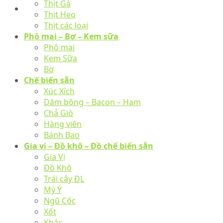
Thịt Gà
Thịt Heo
Thịt các loại
Phô mai – Bơ – Kem sữa
Phô mai
Kem Sữa
Bơ
Chế biến sẵn
Xúc Xích
Dăm bông – Bacon – Ham
Chả Giò
Hàng viên
Bánh Bao
Gia vị – Đồ khô – Đồ chế biến sẵn
Gia Vị
Đồ Khô
Trái cây ĐL
Mỳ Ý
Ngũ Cốc
Xốt
Khác