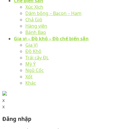
Chế biến sẵn
Xúc Xích
Dăm bông – Bacon – Ham
Chả Giò
Hàng viên
Bánh Bao
Gia vị – Đồ khô – Đồ chế biến sẵn
Gia Vị
Đồ Khô
Trái cây ĐL
Mỳ Ý
Ngũ Cốc
Xốt
Khác
x
x
Đăng nhập