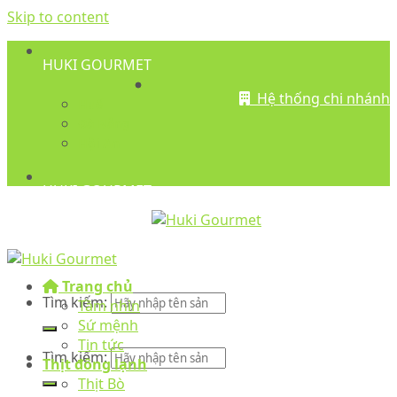
Skip to content
HUKI GOURMET
Hệ thống chi nhánh
Huế
Đà Nẵng
Hội An
HUKI GOURMET
Trang chủ
Tìm kiếm:
Tầm nhìn
Sứ mệnh
Tin tức
Tìm kiếm:
Thịt đông lạnh
Thịt Bò