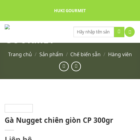
Skip
HUKI GOURMET
to
content
Tìm
kiếm:
Trang chủ
/
Sản phẩm
/
Chế biến sẵn
/
Hàng viên
Gà Nugget chiên giòn CP 300gr
Liên hệ