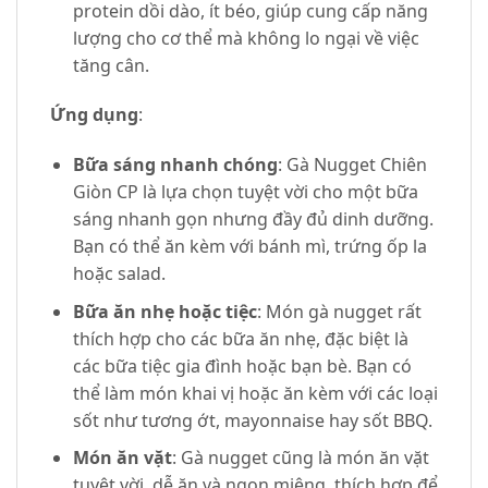
protein dồi dào, ít béo, giúp cung cấp năng
lượng cho cơ thể mà không lo ngại về việc
tăng cân.
Ứng dụng
:
Bữa sáng nhanh chóng
: Gà Nugget Chiên
Giòn CP là lựa chọn tuyệt vời cho một bữa
sáng nhanh gọn nhưng đầy đủ dinh dưỡng.
Bạn có thể ăn kèm với bánh mì, trứng ốp la
hoặc salad.
Bữa ăn nhẹ hoặc tiệc
: Món gà nugget rất
thích hợp cho các bữa ăn nhẹ, đặc biệt là
các bữa tiệc gia đình hoặc bạn bè. Bạn có
thể làm món khai vị hoặc ăn kèm với các loại
sốt như tương ớt, mayonnaise hay sốt BBQ.
Món ăn vặt
: Gà nugget cũng là món ăn vặt
tuyệt vời, dễ ăn và ngon miệng, thích hợp để