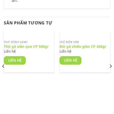
ăn.
SẢN PHẨM TƯƠNG TỰ
THỊT ĐÔNG LẠNH
CHẾ BIẾN SẴN
Thịt gà xiên que CP 500gr
Đùi gà chiên giòn CP 300gr
Liên hệ
Liên hệ
LIÊN HỆ
LIÊN HỆ