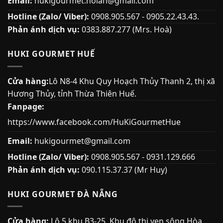
Email:
hukigourmet.hoian@gmail.com
Hotline (Zalo/ Viber):
0908.905.567 - 0905.22.43.43.
Phản ánh dịch vụ:
0383.887.277 (Mrs. Hoà)
HUKI GOURMET HUẾ
Cửa hàng:
Lô N8-4 Khu Quy Hoạch Thủy Thanh 2, thị xã
Hương Thủy, tỉnh Thừa Thiên Huế.
Fanpage:
https://www.facebook.com/HuKiGourmetHue
Email:
hukigourmet@gmail.com
Hotline (Zalo/ Viber):
0908.905.567 - 0931.129.666
Phản ánh dịch vụ:
090.115.37.37 (Mr Huy)
HUKI GOURMET ĐÀ NẴNG
Cửa hàng:
Lô 5 khu B3-25, Khu đô thị ven sông Hòa