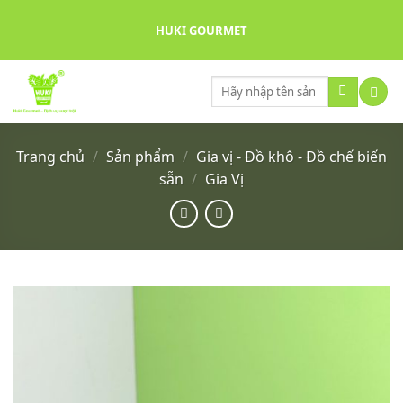
Skip
HUKI GOURMET
to
content
Tìm
kiếm:
Trang chủ
/
Sản phẩm
/
Gia vị - Đồ khô - Đồ chế biến
sẵn
/
Gia Vị