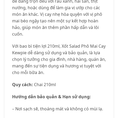
dễ dàng trộn đều với rau xanh, hải sản, thịt
nướng, hoặc dùng để làm gia vị ướp cho các
món ăn khác. Vị cay nhẹ hòa quyện với vị phô
mai béo ngậy tạo nên một sự kết hợp hoàn
hảo, giúp món ăn thêm phần hấp dẫn và lôi
cuốn.
Với bao bì tiện lợi 210ml, Xốt Salad Phô Mai Cay
Kewpie dễ dàng sử dụng và bảo quản, là lựa
chọn lý tưởng cho gia đình, nhà hàng, quán ăn,
mang đến sự tiện dụng và hương vị tuyệt vời
cho mỗi bữa ăn.
Quy cách:
Chai 210ml
Hướng dẫn bảo quản & Hạn sử dụng:
– Nơi sạch sẽ, thoáng mát và không có mùi lạ.